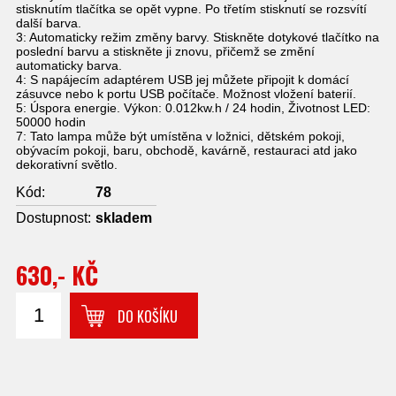
stisknutím tlačítka se opět vypne. Po třetím stisknutí se rozsvítí
další barva.
3: Automaticky režim změny barvy. Stiskněte dotykové tlačítko na
poslední barvu a stiskněte ji znovu, přičemž se změní
automaticky barva.
4: S napájecím adaptérem USB jej můžete připojit k domácí
zásuvce nebo k portu USB počítače. Možnost vložení baterií.
5: Úspora energie. Výkon: 0.012kw.h / 24 hodin, Životnost LED:
50000 hodin
7: Tato lampa může být umístěna v ložnici, dětském pokoji,
obývacím pokoji, baru, obchodě, kavárně, restauraci atd jako
dekorativní světlo.
Kód:
78
Dostupnost:
skladem
630,- KČ
DO KOŠÍKU