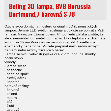
Beling 3D lampa, BVB Borussia
Dortmund,7 barevná S 78
Oživte svou domácí atmosféru originální 3D iluzionistických
lampou. Jemné LED světlo neoslňuje a dokáže se pohrát s Vaší
fantazií. Navozuje úžasný dojem. Při pohledu zblízka zjistíte, že
jde o neuvěřitelnou světelnou hračku. Díky teplotní stabilitě máte
jistotu, že Vy ani Vaše děti se nemohou spálit. Osvětlení je
energeticky nenáročné. Můžete přepínat mezi sedmi různými
barvami nebo režimy blikajících barev.
Lampa se svou velikostí (výška cca 25cm) hodí na skříňky i
noční stolky.
výhody:
- jemné světlo
- bezpečné
- nedá se spálit
- skvělý dárek
- úsporné
barevné režimy:
- červená
- zelená
- modrá
- bílá
- žlutá
- azurová