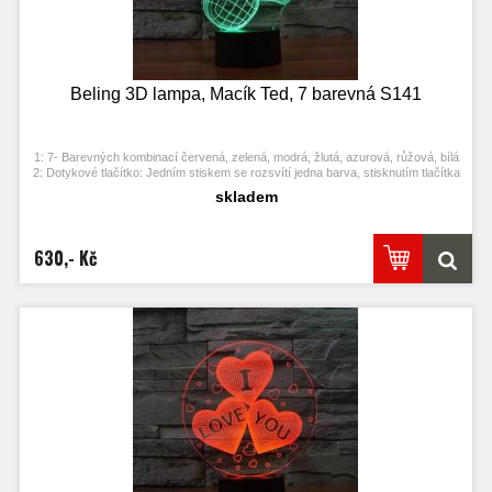
Beling 3D lampa, Macík Ted, 7 barevná S141
1: 7- Barevných kombinací červená, zelená, modrá, žlutá, azurová, růžová, bílá
2: Dotykové tlačítko: Jedním stiskem se rozsvítí jedna barva, stisknutím tlačítka
se opět vypne. Po třetím stisknutí se rozsvítí další barva.
skladem
3: Automaticky režim změny barvy. Stiskněte dotykové tlačítko na poslední
barvu a stiskněte ji znovu, přičemž se změní automaticky barva.
4: S napájecím adaptérem USB jej můžete připojit k domácí zásuvce nebo k
portu USB počítače. Možnost vložení baterií.
630,- Kč
5: Úspora energie. Výkon: 0.012kw.h / 24 hodin, Životnost LED: 50000 hodin
7: Tato lampa může být umístěna v ložnici, dětském pokoji, obývacím pokoji,
baru, obchodě, kavárně, restauraci atd jako dekorativní světlo.