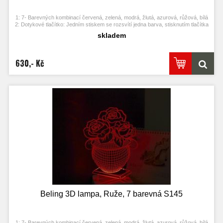
1: 7- Barevných kombinací červená, zelená, modrá, žlutá, azurová, růžová, bílá
2: Dotykové tlačítko: Jedním stiskem se rozsvítí jedna barva, stisknutím tlačítka
se opět vypne. Po třetím stisknutí se rozsvítí další barva.
skladem
3: Automaticky režim změny barvy. Stiskněte dotykové tlačítko na poslední
barvu a stiskněte ji znovu, přičemž se změní automaticky barva.
4: S napájecím adaptérem USB jej můžete připojit k domácí zásuvce nebo k
portu USB počítače. Možnost vložení baterií.
630,- Kč
5: Úspora energie. Výkon: 0.012kw.h / 24 hodin, Životnost LED: 50000 hodin
6: Tato lampa může být umístěna v ložnici, dětském pokoji, obývacím pokoji,
baru, obchodě, kavárně, restauraci atd jako dekorativní světlo.
Beling 3D lampa, Ruže, 7 barevná S145
1: 7- Barevných kombinací červená, zelená, modrá, žlutá, azurová, růžová, bílá