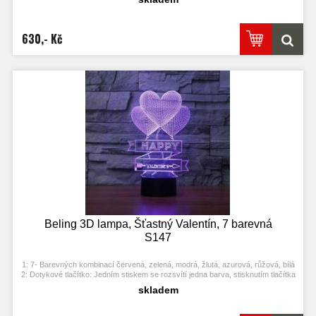
3: Automaticky režim změny barvy. Stiskněte dotykové tlačítko na poslední
barvu a stiskněte ji znovu, přičemž se změní automaticky barva.
4: S napájecím adaptérem USB jej můžete připojit k domácí zásuvce nebo k
portu USB počítače. Možnost vložení baterií.
630,- Kč
5: Úspora energie. Výkon: 0.012kw.h / 24 hodin, Životnost LED: 50000 hodin
7: Tato lampa může být umístěna v ložnici, dětském pokoji, obývacím pokoji,
baru, obchodě, kavárně, restauraci atd jako dekorativní světlo.
Beling 3D lampa, Šťastný Valentín, 7 barevná
S147
1: 7- Barevných kombinací červená, zelená, modrá, žlutá, azurová, růžová, bílá
2: Dotykové tlačítko: Jedním stiskem se rozsvítí jedna barva, stisknutím tlačítka
se opět vypne. Po třetím stisknutí se rozsvítí další barva.
skladem
3: Automaticky režim změny barvy. Stiskněte dotykové tlačítko na poslední
barvu a stiskněte ji znovu, přičemž se změní automaticky barva.
4: S napájecím adaptérem USB jej můžete připojit k domácí zásuvce nebo k