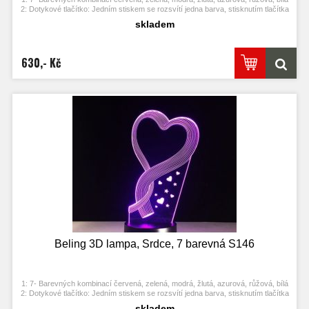
2: Dotykové tlačítko: Jedním stiskem se rozsvítí jedna barva, stisknutím tlačítka
se opět vypne. Po třetím stisknutí se rozsvítí další barva.
skladem
3: Automaticky režim změny barvy. Stiskněte dotykové tlačítko na poslední
barvu a stiskněte ji znovu, přičemž se změní automaticky barva.
4: S napájecím adaptérem USB jej můžete připojit k domácí zásuvce nebo k
portu USB počítače. Možnost vložení baterií.
630,- Kč
5: Úspora energie. Výkon: 0.012kw.h / 24 hodin, Životnost LED: 50000 hodin
7: Tato lampa může být umístěna v ložnici, dětském pokoji, obývacím pokoji,
baru, obchodě, kavárně, restauraci atd jako dekorativní světlo.
Beling 3D lampa, Srdce, 7 barevná S146
1: 7- Barevných kombinací červená, zelená, modrá, žlutá, azurová, růžová, bílá
2: Dotykové tlačítko: Jedním stiskem se rozsvítí jedna barva, stisknutím tlačítka
se opět vypne. Po třetím stisknutí se rozsvítí další barva.
skladem