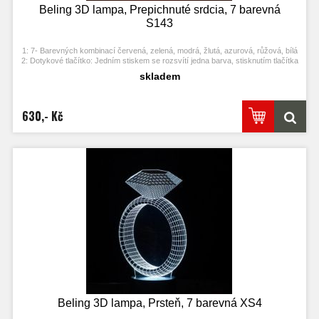
Beling 3D lampa, Prepichnuté srdcia, 7 barevná
S143
1: 7- Barevných kombinací červená, zelená, modrá, žlutá, azurová, růžová, bílá
2: Dotykové tlačítko: Jedním stiskem se rozsvítí jedna barva, stisknutím tlačítka
se opět vypne. Po třetím stisknutí se rozsvítí další barva.
skladem
3: Automaticky režim změny barvy. Stiskněte dotykové tlačítko na poslední
barvu a stiskněte ji znovu, přičemž se změní automaticky barva.
4: S napájecím adaptérem USB jej můžete připojit k domácí zásuvce nebo k
portu USB počítače. Možnost vložení baterií.
630,- Kč
5: Úspora energie. Výkon: 0.012kw.h / 24 hodin, Životnost LED: 50000 hodin
7: Tato lampa může být umístěna v ložnici, dětském pokoji, obývacím pokoji,
baru, obchodě, kavárně, restauraci atd jako dekorativní světlo.
Beling 3D lampa, Prsteň, 7 barevná XS4