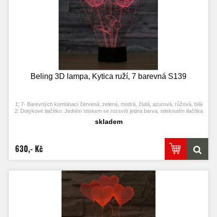
Beling 3D lampa, Kytica ruží, 7 barevná S139
1: 7- Barevných kombinací červená, zelená, modrá, žlutá, azurová, růžová, bílá
2: Dotykové tlačítko: Jedním stiskem se rozsvítí jedna barva, stisknutím tlačítka
se opět vypne. Po třetím stisknutí se rozsvítí další barva.
skladem
3: Automaticky režim změny barvy. Stiskněte dotykové tlačítko na poslední
barvu a stiskněte ji znovu, přičemž se změní automaticky barva.
4: S napájecím adaptérem USB jej můžete připojit k domácí zásuvce nebo k
portu USB počítače. Možnost vložení baterií.
630,- Kč
5: Úspora energie. Výkon: 0.012kw.h / 24 hodin, Životnost LED: 50000 hodin
7: Tato lampa může být umístěna v ložnici, dětském pokoji, obývacím pokoji,
baru, obchodě, kavárně, restauraci atd jako dekorativní světlo.