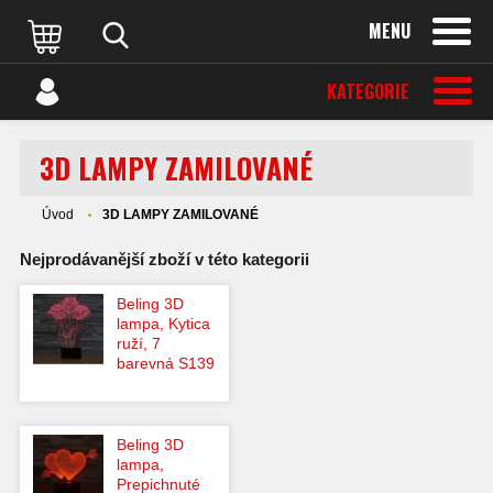
MENU
KATEGORIE
3D LAMPY ZAMILOVANÉ
Úvod
3D LAMPY ZAMILOVANÉ
Nejprodávanější zboží v této kategorii
Beling 3D
lampa, Kytica
ruží, 7
barevná S139
Beling 3D
lampa,
Prepichnuté