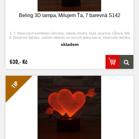
Beling 3D lampa, Milujem Ťa, 7 barevná S142
1: 7- Barevných kombinací červená, zelená, modrá, žlutá, azurová, růžová, bílá
2: Dotykové tlačítko: Jedním stiskem se rozsvítí jedna barva, stisknutím tlačítka
se opět vypne. Po třetím stisknutí se rozsvítí další barva.
skladem
3: Automaticky režim změny barvy. Stiskněte dotykové tlačítko na poslední
barvu a stiskněte ji znovu, přičemž se změní automaticky barva.
4: S napájecím adaptérem USB jej můžete připojit k domácí zásuvce nebo k
portu USB počítače. Možnost vložení baterií.
630,- Kč
5: Úspora energie. Výkon: 0.012kw.h / 24 hodin, Životnost LED: 50000 hodin
7: Tato lampa může být umístěna v ložnici, dětském pokoji, obývacím pokoji,
baru, obchodě, kavárně, restauraci atd jako dekorativní světlo.
TIP