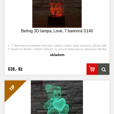
Beling 3D lampa, Love, 7 barevná S140
1: 7- Barevných kombinací červená, zelená, modrá, žlutá, azurová, růžová, bílá
2: Dotykové tlačítko: Jedním stiskem se rozsvítí jedna barva, stisknutím tlačítka
se opět vypne. Po třetím stisknutí se rozsvítí další barva.
skladem
3: Automaticky režim změny barvy. Stiskněte dotykové tlačítko na poslední
barvu a stiskněte ji znovu, přičemž se změní automaticky barva.
4: S napájecím adaptérem USB jej můžete připojit k domácí zásuvce nebo k
portu USB počítače. Možnost vložení baterií.
630,- Kč
5: Úspora energie. Výkon: 0.012kw.h / 24 hodin, Životnost LED: 50000 hodin
7: Tato lampa může být umístěna v ložnici, dětském pokoji, obývacím pokoji,
baru, obchodě, kavárně, restauraci atd jako dekorativní světlo.
TIP