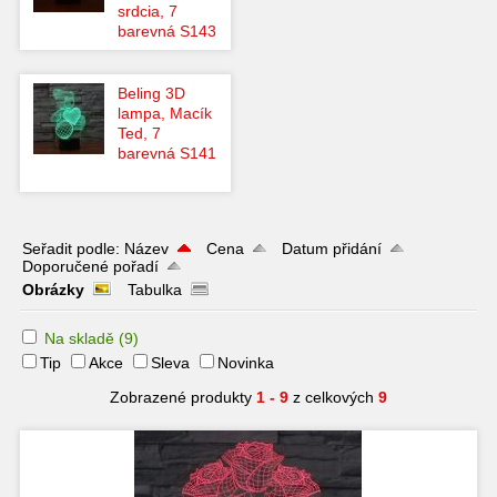
srdcia, 7
barevná S143
Beling 3D
lampa, Macík
Ted, 7
barevná S141
Seřadit podle:
Název
Cena
Datum přidání
Doporučené pořadí
Obrázky
Tabulka
Na skladě
(9)
Tip
Akce
Sleva
Novinka
Zobrazené produkty
1 - 9
z celkových
9