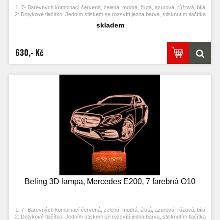
1: 7- Barevných kombinací červená, zelená, modrá, žlutá, azurová, růžová, bílá
2: Dotykové tlačítko: Jedním stiskem se rozsvítí jedna barva, stisknutím tlačítka
se opět vypne. Po třetím stisknutí se rozsvítí další barva.
skladem
3: Automaticky režim změny barvy. Stiskněte dotykové tlačítko na poslední
barvu a stiskněte ji znovu, přičemž se změní automaticky barva.
4: S napájecím adaptérem USB jej můžete připojit k domácí zásuvce nebo k
portu USB počítače. Možnost vložení baterií.
630,- Kč
5: Úspora energie. Výkon: 0.012kw.h / 24 hodin, Životnost LED: 50000 hodin
6: Tato lampa může být umístěna v ložnici, dětském pokoji, obývacím pokoji,
baru, obchodě, kavárně, restauraci atd jako dekorativní světlo.
Beling 3D lampa, Mercedes E200, 7 farebná O10
1: 7- Barevných kombinací červená, zelená, modrá, žlutá, azurová, růžová, bílá
2: Dotykové tlačítko: Jedním stiskem se rozsvítí jedna barva, stisknutím tlačítka