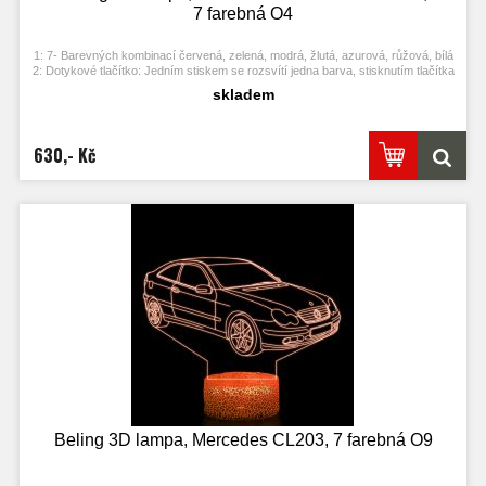
7 farebná O4
1: 7- Barevných kombinací červená, zelená, modrá, žlutá, azurová, růžová, bílá
2: Dotykové tlačítko: Jedním stiskem se rozsvítí jedna barva, stisknutím tlačítka
se opět vypne. Po třetím stisknutí se rozsvítí další barva.
skladem
3: Automaticky režim změny barvy. Stiskněte dotykové tlačítko na poslední
barvu a stiskněte ji znovu, přičemž se změní automaticky barva.
4: S napájecím adaptérem USB jej můžete připojit k domácí zásuvce nebo k
portu USB počítače. Možnost vložení baterií.
630,- Kč
5: Úspora energie. Výkon: 0.012kw.h / 24 hodin, Životnost LED: 50000 hodin
6: Tato lampa může být umístěna v ložnici, dětském pokoji, obývacím pokoji,
baru, obchodě, kavárně, restauraci atd jako dekorativní světlo.
Beling 3D lampa, Mercedes CL203, 7 farebná O9