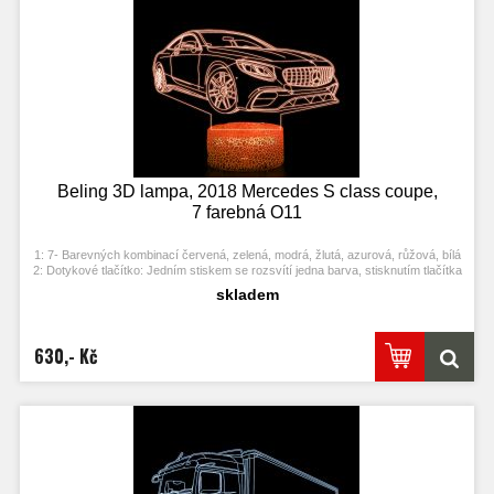
Beling 3D lampa, 2018 Mercedes S class coupe,
7 farebná O11
1: 7- Barevných kombinací červená, zelená, modrá, žlutá, azurová, růžová, bílá
2: Dotykové tlačítko: Jedním stiskem se rozsvítí jedna barva, stisknutím tlačítka
se opět vypne. Po třetím stisknutí se rozsvítí další barva.
skladem
3: Automaticky režim změny barvy. Stiskněte dotykové tlačítko na poslední
barvu a stiskněte ji znovu, přičemž se změní automaticky barva.
4: S napájecím adaptérem USB jej můžete připojit k domácí zásuvce nebo k
portu USB počítače. Možnost vložení baterií.
630,- Kč
5: Úspora energie. Výkon: 0.012kw.h / 24 hodin, Životnost LED: 50000 hodin
6: Tato lampa může být umístěna v ložnici, dětském pokoji, obývacím pokoji,
baru, obchodě, kavárně, restauraci atd jako dekorativní světlo.