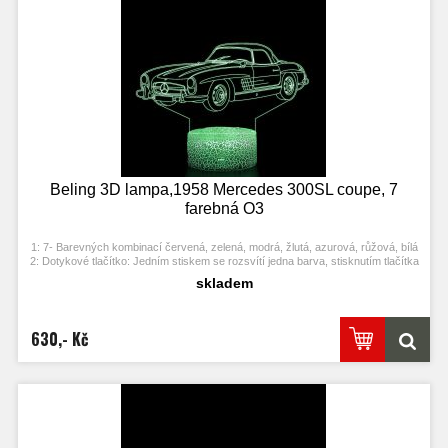
Beling 3D lampa,1958 Mercedes 300SL coupe, 7
farebná O3
1: 7- Barevných kombinací červená, zelená, modrá, žlutá, azurová, růžová, bílá
2: Dotykové tlačítko: Jedním stiskem se rozsvítí jedna barva, stisknutím tlačítka
se opět vypne. Po třetím stisknutí se rozsvítí další barva.
skladem
3: Automaticky režim změny barvy. Stiskněte dotykové tlačítko na poslední
barvu a stiskněte ji znovu, přičemž se změní automaticky barva.
4: S napájecím adaptérem USB jej můžete připojit k domácí zásuvce nebo k
portu USB počítače. Možnost vložení baterií.
630,- Kč
5: Úspora energie. Výkon: 0.012kw.h / 24 hodin, Životnost LED: 50000 hodin
6: Tato lampa může být umístěna v ložnici, dětském pokoji, obývacím pokoji,
baru, obchodě, kavárně, restauraci atd jako dekorativní světlo.