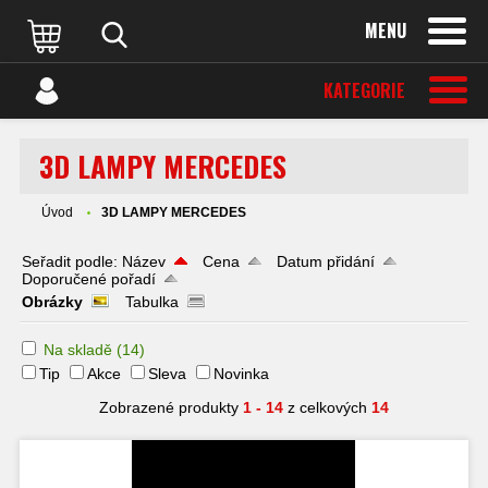
MENU
KATEGORIE
3D LAMPY MERCEDES
Úvod
3D LAMPY MERCEDES
Seřadit podle:
Název
Cena
Datum přidání
Doporučené pořadí
Obrázky
Tabulka
Na skladě
(14)
Tip
Akce
Sleva
Novinka
Zobrazené produkty
1 - 14
z celkových
14