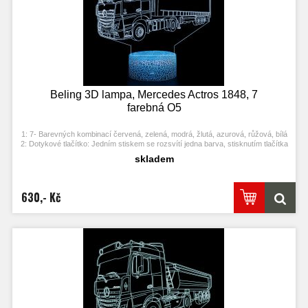
Beling 3D lampa, Mercedes Actros 1848, 7
farebná O5
1: 7- Barevných kombinací červená, zelená, modrá, žlutá, azurová, růžová, bílá
2: Dotykové tlačítko: Jedním stiskem se rozsvítí jedna barva, stisknutím tlačítka
se opět vypne. Po třetím stisknutí se rozsvítí další barva.
skladem
3: Automaticky režim změny barvy. Stiskněte dotykové tlačítko na poslední
barvu a stiskněte ji znovu, přičemž se změní automaticky barva.
4: S napájecím adaptérem USB jej můžete připojit k domácí zásuvce nebo k
portu USB počítače. Možnost vložení baterií.
630,- Kč
5: Úspora energie. Výkon: 0.012kw.h / 24 hodin, Životnost LED: 50000 hodin
6: Tato lampa může být umístěna v ložnici, dětském pokoji, obývacím pokoji,
baru, obchodě, kavárně, restauraci atd jako dekorativní světlo.