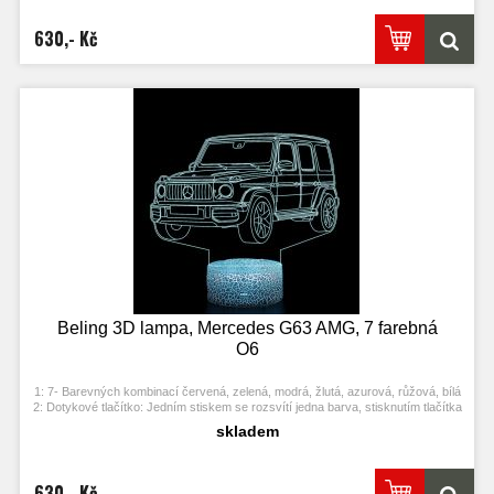
4: S napájecím adaptérem USB jej můžete připojit k domácí zásuvce nebo k
portu USB počítače. Možnost vložení baterií.
630,- Kč
5: Úspora energie. Výkon: 0.012kw.h / 24 hodin, Životnost LED: 50000 hodin
6: Tato lampa může být umístěna v ložnici, dětském pokoji, obývacím pokoji,
baru, obchodě, kavárně, restauraci atd jako dekorativní světlo.
Beling 3D lampa, Mercedes G63 AMG, 7 farebná
O6
1: 7- Barevných kombinací červená, zelená, modrá, žlutá, azurová, růžová, bílá
2: Dotykové tlačítko: Jedním stiskem se rozsvítí jedna barva, stisknutím tlačítka
se opět vypne. Po třetím stisknutí se rozsvítí další barva.
skladem
3: Automaticky režim změny barvy. Stiskněte dotykové tlačítko na poslední
barvu a stiskněte ji znovu, přičemž se změní automaticky barva.
4: S napájecím adaptérem USB jej můžete připojit k domácí zásuvce nebo k
portu USB počítače. Možnost vložení baterií.
630,- Kč