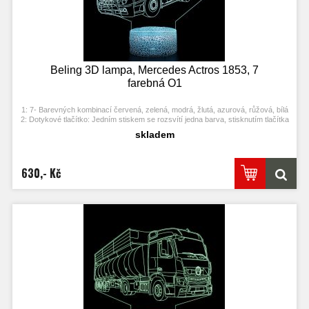
Beling 3D lampa, Mercedes Actros 1853, 7
farebná O1
1: 7- Barevných kombinací červená, zelená, modrá, žlutá, azurová, růžová, bílá
2: Dotykové tlačítko: Jedním stiskem se rozsvítí jedna barva, stisknutím tlačítka
se opět vypne. Po třetím stisknutí se rozsvítí další barva.
skladem
3: Automaticky režim změny barvy. Stiskněte dotykové tlačítko na poslední
barvu a stiskněte ji znovu, přičemž se změní automaticky barva.
4: S napájecím adaptérem USB jej můžete připojit k domácí zásuvce nebo k
portu USB počítače. Možnost vložení baterií.
630,- Kč
5: Úspora energie. Výkon: 0.012kw.h / 24 hodin, Životnost LED: 50000 hodin
6: Tato lampa může být umístěna v ložnici, dětském pokoji, obývacím pokoji,
baru, obchodě, kavárně, restauraci atd jako dekorativní světlo.