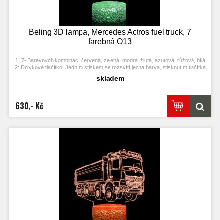
Beling 3D lampa, Mercedes Actros fuel truck, 7
farebná O13
1: 7- Barevných kombinací červená, zelená, modrá, žlutá, azurová, růžová, bílá
2: Dotykové tlačítko: Jedním stiskem se rozsvítí jedna barva, stisknutím tlačítka
se opět vypne. Po třetím stisknutí se rozsvítí další barva.
skladem
3: Automaticky režim změny barvy. Stiskněte dotykové tlačítko na poslední
barvu a stiskněte ji znovu, přičemž se změní automaticky barva.
4: S napájecím adaptérem USB jej můžete připojit k domácí zásuvce nebo k
portu USB počítače. Možnost vložení baterií.
630,- Kč
5: Úspora energie. Výkon: 0.012kw.h / 24 hodin, Životnost LED: 50000 hodin
6: Tato lampa může být umístěna v ložnici, dětském pokoji, obývacím pokoji,
baru, obchodě, kavárně, restauraci atd jako dekorativní světlo.