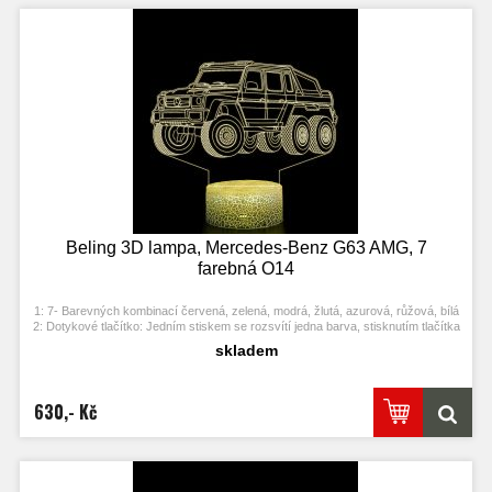
Beling 3D lampa, Mercedes-Benz G63 AMG, 7
farebná O14
1: 7- Barevných kombinací červená, zelená, modrá, žlutá, azurová, růžová, bílá
2: Dotykové tlačítko: Jedním stiskem se rozsvítí jedna barva, stisknutím tlačítka
se opět vypne. Po třetím stisknutí se rozsvítí další barva.
skladem
3: Automaticky režim změny barvy. Stiskněte dotykové tlačítko na poslední
barvu a stiskněte ji znovu, přičemž se změní automaticky barva.
4: S napájecím adaptérem USB jej můžete připojit k domácí zásuvce nebo k
portu USB počítače. Možnost vložení baterií.
630,- Kč
5: Úspora energie. Výkon: 0.012kw.h / 24 hodin, Životnost LED: 50000 hodin
6: Tato lampa může být umístěna v ložnici, dětském pokoji, obývacím pokoji,
baru, obchodě, kavárně, restauraci atd jako dekorativní světlo.