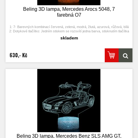
Beling 3D lampa, Mercedes Arocs 5048, 7
farebná O7
1: 7- Barevných kombinací červená, zelená, modrá, žlutá, azurová, růžová, bílá
2: Dotykové tlačítko: Jedním stiskem se rozsvítí jedna barva, stisknutím tlačítka
se opět vypne. Po třetím stisknutí se rozsvítí další barva.
skladem
3: Automaticky režim změny barvy. Stiskněte dotykové tlačítko na poslední
barvu a stiskněte ji znovu, přičemž se změní automaticky barva.
4: S napájecím adaptérem USB jej můžete připojit k domácí zásuvce nebo k
portu USB počítače. Možnost vložení baterií.
630,- Kč
5: Úspora energie. Výkon: 0.012kw.h / 24 hodin, Životnost LED: 50000 hodin
6: Tato lampa může být umístěna v ložnici, dětském pokoji, obývacím pokoji,
baru, obchodě, kavárně, restauraci atd jako dekorativní světlo.
Beling 3D lampa, Mercedes Benz SLS AMG GT,