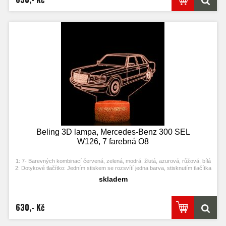
5: Úspora energie. Výkon: 0.012kw.h / 24 hodin, Životnost LED: 50000 hodin
6: Tato lampa může být umístěna v ložnici, dětském pokoji, obývacím pokoji,
baru, obchodě, kavárně, restauraci atd jako dekorativní světlo.
Beling 3D lampa, Mercedes-Benz 300 SEL
W126, 7 farebná O8
1: 7- Barevných kombinací červená, zelená, modrá, žlutá, azurová, růžová, bílá
2: Dotykové tlačítko: Jedním stiskem se rozsvítí jedna barva, stisknutím tlačítka
se opět vypne. Po třetím stisknutí se rozsvítí další barva.
skladem
3: Automaticky režim změny barvy. Stiskněte dotykové tlačítko na poslední
barvu a stiskněte ji znovu, přičemž se změní automaticky barva.
4: S napájecím adaptérem USB jej můžete připojit k domácí zásuvce nebo k
portu USB počítače. Možnost vložení baterií.
630,- Kč
5: Úspora energie. Výkon: 0.012kw.h / 24 hodin, Životnost LED: 50000 hodin
6: Tato lampa může být umístěna v ložnici, dětském pokoji, obývacím pokoji,
baru, obchodě, kavárně, restauraci atd jako dekorativní světlo.