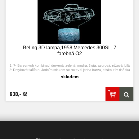
Beling 3D lampa,1958 Mercedes 300SL, 7
farebná O2
1: 7- Barevných kombinací červená, zelená, modrá, žlutá, azurová, růžová, bílá
2: Dotykové tlačítko: Jedním stiskem se rozsvítí jedna barva, stisknutím tlačítka
se opět vypne. Po třetím stisknutí se rozsvítí další barva.
skladem
3: Automaticky režim změny barvy. Stiskněte dotykové tlačítko na poslední
barvu a stiskněte ji znovu, přičemž se změní automaticky barva.
4: S napájecím adaptérem USB jej můžete připojit k domácí zásuvce nebo k
portu USB počítače. Možnost vložení baterií.
630,- Kč
5: Úspora energie. Výkon: 0.012kw.h / 24 hodin, Životnost LED: 50000 hodin
6: Tato lampa může být umístěna v ložnici, dětském pokoji, obývacím pokoji,
baru, obchodě, kavárně, restauraci atd jako dekorativní světlo.