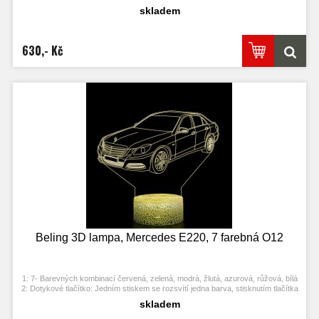
se opět vypne. Po třetím stisknutí se rozsvítí další barva.
skladem
3: Automaticky režim změny barvy. Stiskněte dotykové tlačítko na poslední
barvu a stiskněte ji znovu, přičemž se změní automaticky barva.
4: S napájecím adaptérem USB jej můžete připojit k domácí zásuvce nebo k
portu USB počítače. Možnost vložení baterií.
630,- Kč
5: Úspora energie. Výkon: 0.012kw.h / 24 hodin, Životnost LED: 50000 hodin
6: Tato lampa může být umístěna v ložnici, dětském pokoji, obývacím pokoji,
baru, obchodě, kavárně, restauraci atd jako dekorativní světlo.
Beling 3D lampa, Mercedes E220, 7 farebná O12
1: 7- Barevných kombinací červená, zelená, modrá, žlutá, azurová, růžová, bílá
2: Dotykové tlačítko: Jedním stiskem se rozsvítí jedna barva, stisknutím tlačítka
se opět vypne. Po třetím stisknutí se rozsvítí další barva.
skladem
3: Automaticky režim změny barvy. Stiskněte dotykové tlačítko na poslední
barvu a stiskněte ji znovu, přičemž se změní automaticky barva.