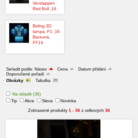
Verstappen
Red Bull ,16
farebná, FF5
Beling 3D
lampa, F1 ,16
Barevná,
FF14
Seřadit podle:
Název
Cena
Datum přidání
Doporučené pořadí
Obrázky
Tabulka
Na skladě
(36)
Tip
Akce
Sleva
Novinka
Zobrazené produkty
1 - 36
z celkových
36