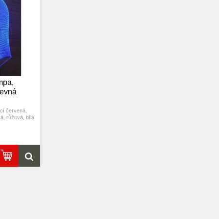
0.012kw.h / 24
5: Úspora energie. Výkon: 0.012kw.h / 24
5: Úspora ene
0000 hodin
hodin, Životnost LED: 50000 hodin
hodin, Živ
těna v ložnici,
7: Tato lampa může být umístěna v ložnici,
7: Tato lampa 
pokoji, baru,
dětském pokoji, obývacím pokoji, baru,
dětském poko
aci atd jako
obchodě, kavárně, restauraci atd jako
obchodě, kav
lo.
dekorativní světlo.
de
mpa,
revná
cí červená,
á, růžová, bílá
ím stiskem se
tím tlačítka se
utí se rozsvítí
měny barvy.
o na poslední
u, přičemž se
barva.
USB jej můžete
 nebo k portu
žení baterií.
0.012kw.h / 24
0000 hodin
těna v ložnici,