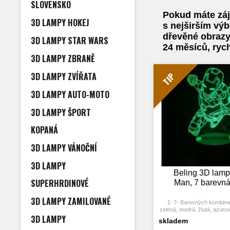
SLOVENSKO
Pokud máte záj
3D LAMPY HOKEJ
s nejširším výb
dřevěné obrazy
3D LAMPY STAR WARS
24 měsíců, ryc
3D LAMPY ZBRANĚ
3D LAMPY ZVÍŘATA
TIP
3D LAMPY AUTO-MOTO
3D LAMPY ŠPORT
KOPANÁ
3D LAMPY VÁNOČNÍ
3D LAMPY
Beling 3D lampa
SUPERHRDINOVÉ
Man, 7 barevn
3D LAMPY ZAMILOVANÉ
1: 7- Barevných kombina
zelená, modrá, žlutá, azurov
3D LAMPY
2: Dotykové tlačítko: Jedn
skladem
rozsvítí jedna barva, stisknu