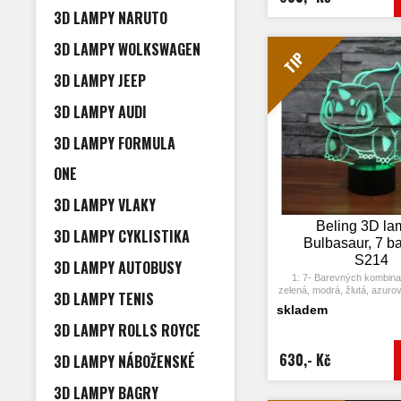
Stiskněte dotykové tlačítk
3D LAMPY NARUTO
barvu a stiskněte ji znov
změní automaticky 
4: S napájecím adaptérem 
3D LAMPY WOLKSWAGEN
připojit k domácí zásuvce
TIP
USB počítače. Možnost vlo
3D LAMPY JEEP
5: Úspora energie. Výkon: 
hodin, Životnost LED: 5
7: Tato lampa může být umís
3D LAMPY AUDI
dětském pokoji, obývacím 
obchodě, kavárně, restaur
3D LAMPY FORMULA
dekorativní svět
ONE
3D LAMPY VLAKY
Beling 3D la
3D LAMPY CYKLISTIKA
Bulbasaur, 7 b
S214
3D LAMPY AUTOBUSY
1: 7- Barevných kombina
zelená, modrá, žlutá, azurov
3D LAMPY TENIS
2: Dotykové tlačítko: Jedn
skladem
rozsvítí jedna barva, stisknu
3D LAMPY ROLLS ROYCE
opět vypne. Po třetím stiskn
další barva.
3: Automaticky režim z
630,- Kč
3D LAMPY NÁBOŽENSKÉ
Stiskněte dotykové tlačítk
barvu a stiskněte ji znov
3D LAMPY BAGRY
změní automaticky 