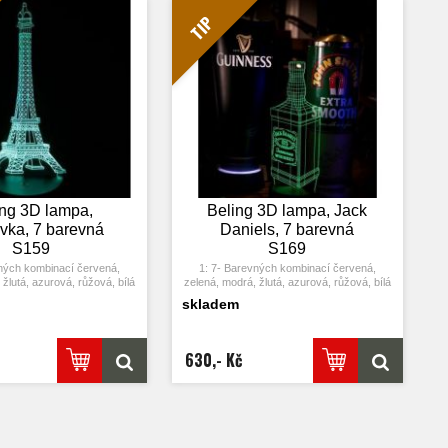
m adaptérem USB jej můžete
4: S napájecím adaptérem USB jej můžete
omácí zásuvce nebo k portu
připojit k domácí zásuvce nebo k portu
TIP
. Možnost vložení baterií.
USB počítače. Možnost vložení baterií.
rgie. Výkon: 0.012kw.h / 24
5: Úspora energie. Výkon: 0.012kw.h / 24
otnost LED: 50000 hodin
hodin, Životnost LED: 50000 hodin
může být umístěna v ložnici,
7: Tato lampa může být umístěna v ložnici,
ji, obývacím pokoji, baru,
dětském pokoji, obývacím pokoji, baru,
árně, restauraci atd jako
obchodě, kavárně, restauraci atd jako
korativní světlo.
dekorativní světlo.
ing 3D lampa,
Beling 3D lampa, Jack
ovka, 7 barevná
Daniels, 7 barevná
S159
S169
ných kombinací červená,
1: 7- Barevných kombinací červená,
žlutá, azurová, růžová, bílá
zelená, modrá, žlutá, azurová, růžová, bílá
lačítko: Jedním stiskem se
2: Dotykové tlačítko: Jedním stiskem se
skladem
barva, stisknutím tlačítka se
rozsvítí jedna barva, stisknutím tlačítka se
 třetím stisknutí se rozsvítí
opět vypne. Po třetím stisknutí se rozsvítí
další barva.
další barva.
icky režim změny barvy.
3: Automaticky režim změny barvy.
630,- Kč
ykové tlačítko na poslední
Stiskněte dotykové tlačítko na poslední
kněte ji znovu, přičemž se
barvu a stiskněte ji znovu, přičemž se
automaticky barva.
změní automaticky barva.
m adaptérem USB jej můžete
4: S napájecím adaptérem USB jej můžete
omácí zásuvce nebo k portu
připojit k domácí zásuvce nebo k portu
. Možnost vložení baterií.
USB počítače. Možnost vložení baterií.