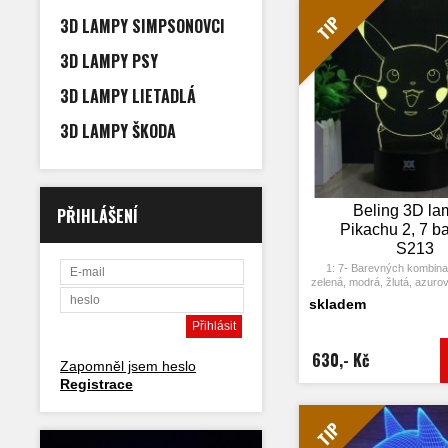
4: S napájecím adaptérem 
připojit k domácí zásuvce
TIP
3D LAMPY SIMPSONOVCI
USB počítače. Možnost vlo
5: Úspora energie. Výkon: 
3D LAMPY PSY
hodin, Životnost LED: 5
7: Tato lampa může být umís
dětském pokoji, obývacím 
3D LAMPY LIETADLÁ
obchodě, kavárně, restaur
dekorativní svět
3D LAMPY ŠKODA
Beling 3D la
PŘIHLÁŠENÍ
Pikachu 2, 7 b
S213
1: 7- Barevných kombina
zelená, modrá, žlutá, azurov
2: Dotykové tlačítko: Jedn
skladem
rozsvítí jedna barva, stisknu
opět vypne. Po třetím stiskn
další barva.
3: Automaticky režim z
630,- Kč
Zapomněl jsem heslo
Stiskněte dotykové tlačítk
barvu a stiskněte ji znov
Registrace
změní automaticky 
4: S napájecím adaptérem 
připojit k domácí zásuvce
TIP
USB počítače. Možnost vlo