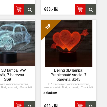
 třetím stisknutí se rozsvítí
opět vypne. Po třetím stisknutí se rozsvítí
další barva.
další barva.
icky režim změny barvy.
3: Automaticky režim změny barvy.
630,- Kč
ykové tlačítko na poslední
Stiskněte dotykové tlačítko na poslední
kněte ji znovu, přičemž se
barvu a stiskněte ji znovu, přičemž se
automaticky barva.
změní automaticky barva.
m adaptérem USB jej můžete
4: S napájecím adaptérem USB jej můžete
omácí zásuvce nebo k portu
připojit k domácí zásuvce nebo k portu
TIP
. Možnost vložení baterií.
USB počítače. Možnost vložení baterií.
rgie. Výkon: 0.012kw.h / 24
5: Úspora energie. Výkon: 0.012kw.h / 24
otnost LED: 50000 hodin
hodin, Životnost LED: 50000 hodin
může být umístěna v ložnici,
7: Tato lampa může být umístěna v ložnici,
ji, obývacím pokoji, baru,
dětském pokoji, obývacím pokoji, baru,
árně, restauraci atd jako
obchodě, kavárně, restauraci atd jako
korativní světlo.
dekorativní světlo.
g 3D lampa, VW
Beling 3D lampa,
ák, 7 barevná
Prepichnuté srdcia, 7
S69
barevná S143
ných kombinací červená,
1: 7- Barevných kombinací červená,
žlutá, azurová, růžová, bílá
zelená, modrá, žlutá, azurová, růžová, bílá
lačítko: Jedním stiskem se
2: Dotykové tlačítko: Jedním stiskem se
skladem
barva, stisknutím tlačítka se
rozsvítí jedna barva, stisknutím tlačítka se
 třetím stisknutí se rozsvítí
opět vypne. Po třetím stisknutí se rozsvítí
další barva.
další barva.
icky režim změny barvy.
3: Automaticky režim změny barvy.
630,- Kč