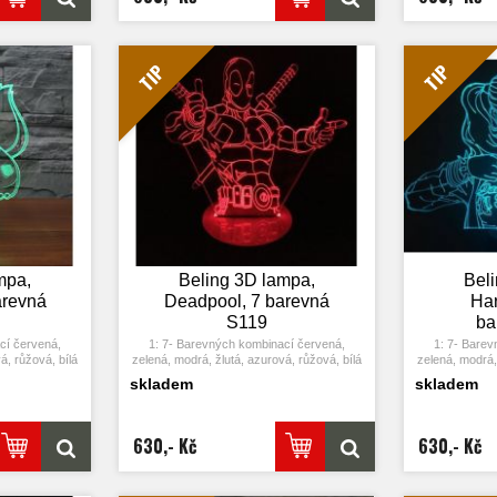
o na poslední
Stiskněte dotykové tlačítko na poslední
Stiskněte dot
u, přičemž se
barvu a stiskněte ji znovu, přičemž se
barvu a stis
barva.
změní automaticky barva.
změní 
USB jej můžete
4: S napájecím adaptérem USB jej můžete
4: S napájecí
 nebo k portu
připojit k domácí zásuvce nebo k portu
připojit k d
TIP
TIP
žení baterií.
USB počítače. Možnost vložení baterií.
USB počítače
0.012kw.h / 24
5: Úspora energie. Výkon: 0.012kw.h / 24
5: Úspora ene
0000 hodin
hodin, Životnost LED: 50000 hodin
hodin, Živ
těna v ložnici,
7: Tato lampa může být umístěna v ložnici,
7: Tato lampa 
pokoji, baru,
dětském pokoji, obývacím pokoji, baru,
dětském poko
aci atd jako
obchodě, kavárně, restauraci atd jako
obchodě, kav
lo.
dekorativní světlo.
de
mpa,
Beling 3D lampa,
Bel
arevná
Deadpool, 7 barevná
Har
S119
ba
cí červená,
1: 7- Barevných kombinací červená,
1: 7- Barev
á, růžová, bílá
zelená, modrá, žlutá, azurová, růžová, bílá
zelená, modrá, 
ím stiskem se
2: Dotykové tlačítko: Jedním stiskem se
2: Dotykové t
skladem
skladem
tím tlačítka se
rozsvítí jedna barva, stisknutím tlačítka se
rozsvítí jedna 
utí se rozsvítí
opět vypne. Po třetím stisknutí se rozsvítí
opět vypne. Po
další barva.
měny barvy.
3: Automaticky režim změny barvy.
3: Automat
630,- Kč
630,- Kč
o na poslední
Stiskněte dotykové tlačítko na poslední
Stiskněte dot
u, přičemž se
barvu a stiskněte ji znovu, přičemž se
barvu a stis
barva.
změní automaticky barva.
změní 