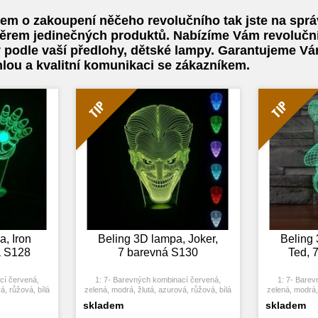
em o zakoupení něčeho revolučního tak jste na spr
ěrem jedinečných produktů. Nabízíme Vám revoluční 3
 podle vaší předlohy, dětské lampy. Garantujeme Vám
hlou a kvalitní komunikaci se zákazníkem.
TIP
TIP
, Iron
Beling 3D lampa, Joker,
Beling
á S128
7 barevná S130
Ted, 
cí červená,
1: 7- Barevných kombinací červená,
1: 7- Barev
á, růžová, bílá
zelená, modrá, žlutá, azurová, růžová, bílá
zelená, modrá, 
ím stiskem se
2: Dotykové tlačítko: Jedním stiskem se
2: Dotykové t
skladem
skladem
tím tlačítka se
rozsvítí jedna barva, stisknutím tlačítka se
rozsvítí jedna 