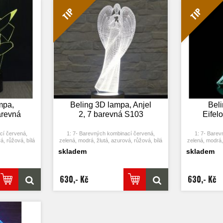
USB jej můžete
4: S napájecím adaptérem USB jej můžete
4: S napájecí
 nebo k portu
připojit k domácí zásuvce nebo k portu
připojit k d
TIP
TIP
žení baterií.
USB počítače. Možnost vložení baterií.
USB počítače
0.012kw.h / 24
5: Úspora energie. Výkon: 0.012kw.h / 24
5: Úspora ene
0000 hodin
hodin, Životnost LED: 50000 hodin
hodin, Živ
těna v ložnici,
7: Tato lampa může být umístěna v ložnici,
7: Tato lampa 
pokoji, baru,
dětském pokoji, obývacím pokoji, baru,
dětském poko
aci atd jako
obchodě, kavárně, restauraci atd jako
obchodě, kav
lo.
dekorativní světlo.
de
mpa,
Beling 3D lampa, Anjel
Bel
arevná
2, 7 barevná S103
Eifel
cí červená,
1: 7- Barevných kombinací červená,
1: 7- Barev
á, růžová, bílá
zelená, modrá, žlutá, azurová, růžová, bílá
zelená, modrá, 
ím stiskem se
2: Dotykové tlačítko: Jedním stiskem se
2: Dotykové t
skladem
skladem
tím tlačítka se
rozsvítí jedna barva, stisknutím tlačítka se
rozsvítí jedna 
utí se rozsvítí
opět vypne. Po třetím stisknutí se rozsvítí
opět vypne. Po
další barva.
měny barvy.
3: Automaticky režim změny barvy.
3: Automat
630,- Kč
630,- Kč
o na poslední
Stiskněte dotykové tlačítko na poslední
Stiskněte dot
u, přičemž se
barvu a stiskněte ji znovu, přičemž se
barvu a stis
barva.
změní automaticky barva.
změní 
USB jej můžete
4: S napájecím adaptérem USB jej můžete
4: S napájecí
 nebo k portu
připojit k domácí zásuvce nebo k portu
připojit k d
žení baterií.
USB počítače. Možnost vložení baterií.
USB počítače