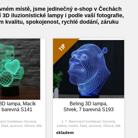
ávném místě, jsme jedinečný e-shop v Čechách
D iluzionistické lampy i podle vaší fotografie,
 kvalitu, spokojenost, rychlé dodání, záruku
TIP
 3D lampa, Macík
Beling 3D lampa,
7 barevná S141
Shrek, 7 barevná S193
ných kombinací červená,
1: 7- Barevných kombinací červená,
žlutá, azurová, růžová, bílá
zelená, modrá, žlutá, azurová, růžová, bílá
lačítko: Jedním stiskem se
2: Dotykové tlačítko: Jedním stiskem se
skladem
barva, stisknutím tlačítka se
rozsvítí jedna barva, stisknutím tlačítka se