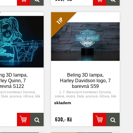
ykové tlačítko na poslední
Stiskněte dotykové tlačítko na poslední
kněte ji znovu, přičemž se
barvu a stiskněte ji znovu, přičemž se
automaticky barva.
změní automaticky barva.
m adaptérem USB jej můžete
4: S napájecím adaptérem USB jej můžete
omácí zásuvce nebo k portu
připojit k domácí zásuvce nebo k portu
TIP
. Možnost vložení baterií.
USB počítače. Možnost vložení baterií.
rgie. Výkon: 0.012kw.h / 24
5: Úspora energie. Výkon: 0.012kw.h / 24
otnost LED: 50000 hodin
hodin, Životnost LED: 50000 hodin
může být umístěna v ložnici,
7: Tato lampa může být umístěna v ložnici,
ji, obývacím pokoji, baru,
dětském pokoji, obývacím pokoji, baru,
árně, restauraci atd jako
obchodě, kavárně, restauraci atd jako
korativní světlo.
dekorativní světlo.
ing 3D lampa,
Beling 3D lampa,
ley Quinn, 7
Harley Davidson logo, 7
revná S122
barevná S59
ných kombinací červená,
1: 7- Barevných kombinací červená,
žlutá, azurová, růžová, bílá
zelená, modrá, žlutá, azurová, růžová, bílá
lačítko: Jedním stiskem se
2: Dotykové tlačítko: Jedním stiskem se
skladem
barva, stisknutím tlačítka se
rozsvítí jedna barva, stisknutím tlačítka se
 třetím stisknutí se rozsvítí
opět vypne. Po třetím stisknutí se rozsvítí
další barva.
další barva.
icky režim změny barvy.
3: Automaticky režim změny barvy.
630,- Kč
ykové tlačítko na poslední
Stiskněte dotykové tlačítko na poslední
kněte ji znovu, přičemž se
barvu a stiskněte ji znovu, přičemž se
automaticky barva.
změní automaticky barva.