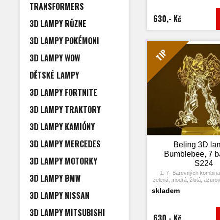
opět vypne. Po třetím stiskn
TRANSFORMERS
další barva.
3: Automaticky režim z
630,- Kč
3D LAMPY RŮZNE
Stiskněte dotykové tlačítk
barvu a stiskněte ji znov
změní automaticky 
3D LAMPY POKÉMONI
4: S napájecím adaptérem 
připojit k domácí zásuvce
TIP
3D LAMPY WOW
USB počítače. Možnost vlo
5: Úspora energie. Výkon: 
hodin, Životnost LED: 5
DĚTSKÉ LAMPY
7: Tato lampa může být umís
dětském pokoji, obývacím 
3D LAMPY FORTNITE
obchodě, kavárně, restaur
dekorativní svět
3D LAMPY TRAKTORY
3D LAMPY KAMIÓNY
3D LAMPY MERCEDES
Beling 3D la
Bumblebee, 7 b
3D LAMPY MOTORKY
S224
1: 7- Barevných kombina
3D LAMPY BMW
zelená, modrá, žlutá, azurov
2: Dotykové tlačítko: Jedn
skladem
3D LAMPY NISSAN
rozsvítí jedna barva, stisknu
opět vypne. Po třetím stiskn
další barva.
3D LAMPY MITSUBISHI
3: Automaticky režim z
630,- Kč