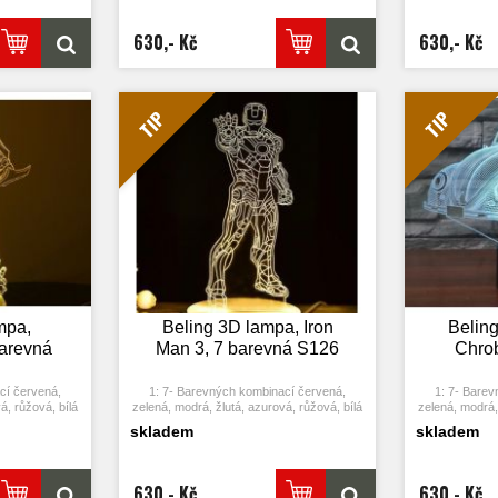
utí se rozsvítí
opět vypne. Po třetím stisknutí se rozsvítí
opět vypne. Po
další barva.
měny barvy.
3: Automaticky režim změny barvy.
3: Automat
630,- Kč
630,- Kč
o na poslední
Stiskněte dotykové tlačítko na poslední
Stiskněte dot
u, přičemž se
barvu a stiskněte ji znovu, přičemž se
barvu a stis
barva.
změní automaticky barva.
změní 
USB jej můžete
4: S napájecím adaptérem USB jej můžete
4: S napájecí
 nebo k portu
připojit k domácí zásuvce nebo k portu
připojit k d
TIP
TIP
žení baterií.
USB počítače. Možnost vložení baterií.
USB počítače
0.012kw.h / 24
5: Úspora energie. Výkon: 0.012kw.h / 24
5: Úspora ene
0000 hodin
hodin, Životnost LED: 50000 hodin
hodin, Živ
těna v ložnici,
7: Tato lampa může být umístěna v ložnici,
7: Tato lampa 
pokoji, baru,
dětském pokoji, obývacím pokoji, baru,
dětském poko
aci atd jako
obchodě, kavárně, restauraci atd jako
obchodě, kav
lo.
dekorativní světlo.
de
mpa,
Beling 3D lampa, Iron
Belin
arevná
Man 3, 7 barevná S126
Chrob
cí červená,
1: 7- Barevných kombinací červená,
1: 7- Barev
á, růžová, bílá
zelená, modrá, žlutá, azurová, růžová, bílá
zelená, modrá, 
ím stiskem se
2: Dotykové tlačítko: Jedním stiskem se
2: Dotykové t
skladem
skladem
tím tlačítka se
rozsvítí jedna barva, stisknutím tlačítka se
rozsvítí jedna 
utí se rozsvítí
opět vypne. Po třetím stisknutí se rozsvítí
opět vypne. Po
další barva.
měny barvy.
3: Automaticky režim změny barvy.
3: Automat
630,- Kč
630,- Kč