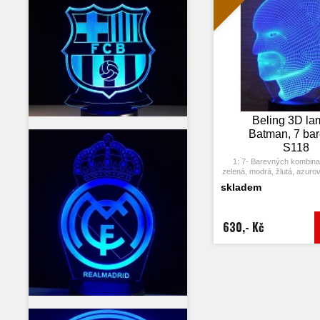
5: Úspora energie. Výkon: 
hodin, Životnost LED: 5
7: Tato lampa může být umís
dětském pokoji, obývacím 
obchodě, kavárně, restaur
dekorativní svět
Beling 3D la
Batman, 7 ba
S118
1: 7- Barevných kombina
zelená, modrá, žlutá, azurov
2: Dotykové tlačítko: Jedn
skladem
rozsvítí jedna barva, stisknu
opět vypne. Po třetím stiskn
další barva.
3: Automaticky režim z
630,- Kč
Stiskněte dotykové tlačítk
barvu a stiskněte ji znov
změní automaticky 
4: S napájecím adaptérem 
připojit k domácí zásuvce
USB počítače. Možnost vlo
5: Úspora energie. Výkon: 
hodin, Životnost LED: 5
7: Tato lampa může být umís