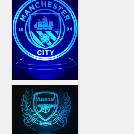
dětském pokoji, obývacím 
obchodě, kavárně, restaur
dekorativní svět