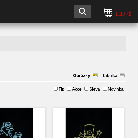
0,00 KČ
Obrázky
Tabulka
Tip
Akce
Sleva
Novinka