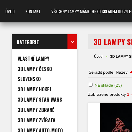
ÚVOD
KONTAKT
VŠECHNY LAMPY MÁME IHNED SKLADEM DO 24 HODIN
3D LAMPY 
KATEGORIE
Úvod
3D LAMPY 
VLASTNÍ LAMPY
3D LAMPY ČESKO
Seřadit podle:
Název
SLOVENSKO
Na skladě
(23)
3D LAMPY HOKEJ
Zobrazené produkty
1 
3D LAMPY STAR WARS
3D LAMPY ZBRANĚ
3D LAMPY ZVÍŘATA
3D LAMPY AUTO-MOTO