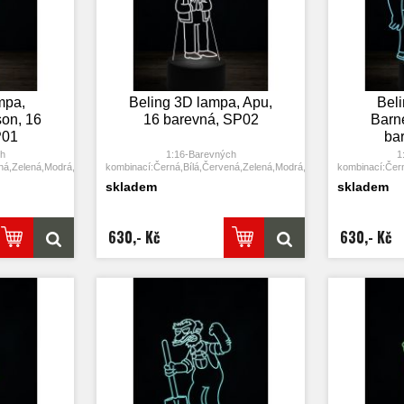
mpa,
Beling 3D lampa, Apu,
Bel
on, 16
16 barevná, SP02
Barn
P01
ba
ch
1:16-Barevných
1
ná,Zelená,Modrá,Žlutá,Azurová,Purpurová,Stříbrná,Šedá,Kaštanová,Olivová,
kombinací:Černá,Bílá,Červená,Zelená,Modrá,Žlutá,Azurová,Purpuro
kombinací:Čern
Tmavě
skladem
skladem
ná,Námořnická
zelená,Fialová,Modrozelená,Námořnická
zelená,Fialo
modrá
m stisknutím se
2: Dotykové tlačítko: Jedním stisknutím se
2: Dotykové tl
tím tlačítka se
rozsvítí jedna barva, stisknutím tlačítka se
rozsvítí jedna 
630,- Kč
630,- Kč
opět vypne.
měny barvy.
3: Automaticky režim změny barvy.
3: Automat
o na poslední
Stiskněte dotykové tlačítko na poslední
Stiskněte dot
u, přičemž se
barvu a stiskněte ji znovu, přičemž se
barvu a stis
barva.
změní automaticky barva.
změní 
USB jej můžete
4: S napájecím adaptérem USB jej můžete
4: S napájecí
 nebo k portu
připojit k domácí zásuvce nebo k portu
připojit k d
.
USB počítače.
0.012kw.h / 24
5: Úspora energie. Výkon: 0.012kw.h / 24
5: Úspora ene
0000 hodin
hodin, Životnost LED: 50000 hodin
hodin, Živ
těna v ložnici,
6: Tato lampa může být umístěna v ložnici,
6: Tato lampa 
pokoji, baru,
dětském pokoji, obývacím pokoji, baru,
dětském poko
aci atd. jako
obchodě, kavárně, restauraci atd. jako
obchodě, kav