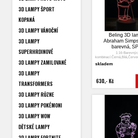
3D LAMPY ŠPORT
KOPANÁ
3D LAMPY VÁNOČNÍ
Beling 3D la
3D LAMPY
Abraham Simps
barevná, S
SUPERHRDINOVÉ
1:16-Barevný
kombinací:Černá,Bílá,Červe
3D LAMPY ZAMILOVANÉ
Tmavě
skladem
zelená,Fialová,Modrozele
modrá
3D LAMPY
2: Dotykové tlačítko: Jední
rozsvítí jedna barva, stisknu
630,- Kč
TRANSFORMERS
opět vypne.
3: Automaticky režim z
Stiskněte dotykové tlačítk
3D LAMPY RŮZNE
barvu a stiskněte ji znov
změní automaticky 
3D LAMPY POKÉMONI
4: S napájecím adaptérem 
připojit k domácí zásuvce
USB počítače
3D LAMPY WOW
5: Úspora energie. Výkon: 
hodin, Životnost LED: 5
DĚTSKÉ LAMPY
6: Tato lampa může být umís
dětském pokoji, obývacím 
obchodě, kavárně, restaur
3D LAMPY FORTNITE