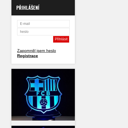
PŘIHLÁŠENÍ
Zapomněl jsem heslo
Registrace