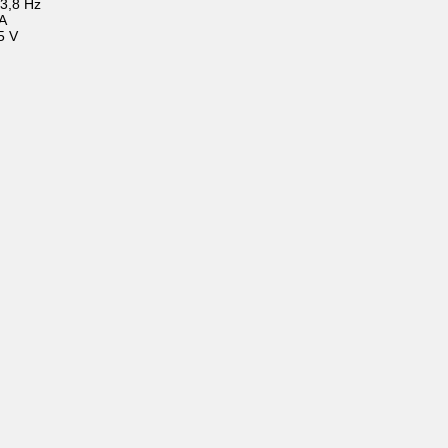
 3,8 Hz
 A
5 V