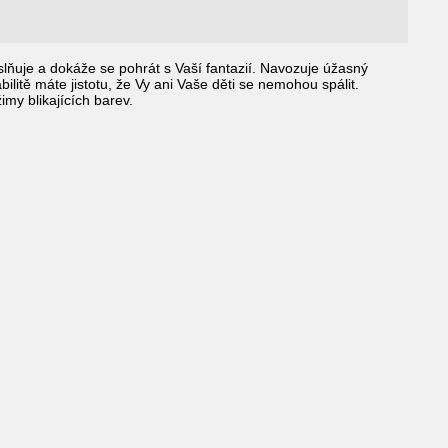
lňuje a dokáže se pohrát s Vaší fantazií. Navozuje úžasný
bilitě máte jistotu, že Vy ani Vaše děti se nemohou spálit.
my blikajících barev.