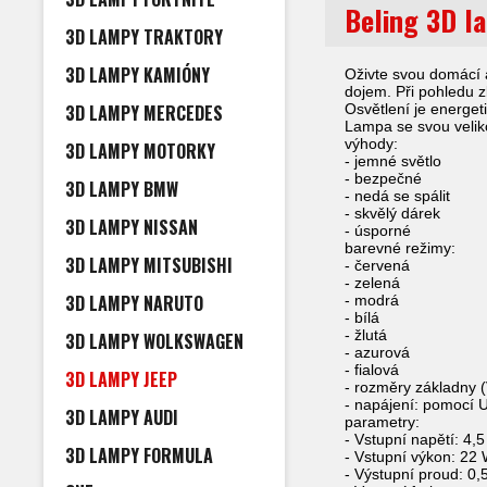
Beling 3D l
3D LAMPY TRAKTORY
3D LAMPY KAMIÓNY
Oživte svou domácí a
dojem. Při pohledu zb
3D LAMPY MERCEDES
Osvětlení je energet
Lampa se svou veliko
výhody:
3D LAMPY MOTORKY
- jemné světlo
- bezpečné
3D LAMPY BMW
- nedá se spálit
- skvělý dárek
3D LAMPY NISSAN
- úsporné
barevné režimy:
3D LAMPY MITSUBISHI
- červená
- zelená
3D LAMPY NARUTO
- modrá
- bílá
- žlutá
3D LAMPY WOLKSWAGEN
- azurová
- fialová
3D LAMPY JEEP
- rozměry základny 
- napájení: pomocí U
3D LAMPY AUDI
parametry:
- Vstupní napětí: 4,5
3D LAMPY FORMULA
- Vstupní výkon: 22
- Výstupní proud: 0,