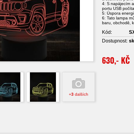
4: S napájecím a
portu USB počíta
5: Úspora energi
6: Tato lampa mů
baru, obchodě, ka
Kód:
S
Dostupnost:
s
630,- KČ
+
3
dalších