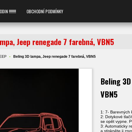
 !!!!!!!!
OBCHODNÍ PODMÍNKY
ampa, Jeep renegade 7 farebná, VBN5
JEEP
Beling 3D lampa, Jeep renegade 7 farebná, VBN5
Beling 3D
VBN5
1: 7- Barevných 
2: Dotykové tlačí
se opět vypne. Po
3: Automaticky r
a stiskněte ji z