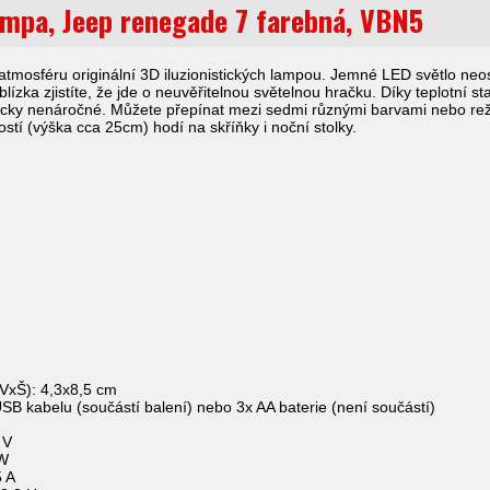
ampa, Jeep renegade 7 farebná, VBN5
tmosféru originální 3D iluzionistických lampou. Jemné LED světlo neos
lízka zjistíte, že jde o neuvěřitelnou světelnou hračku. Díky teplotní sta
icky nenáročné. Můžete přepínat mezi sedmi různými barvami nebo reži
stí (výška cca 25cm) hodí na skříňky i noční stolky.
(VxŠ): 4,3x8,5 cm
SB kabelu (součástí balení) nebo 3x AA baterie (není součástí)
 V
 W
5 A