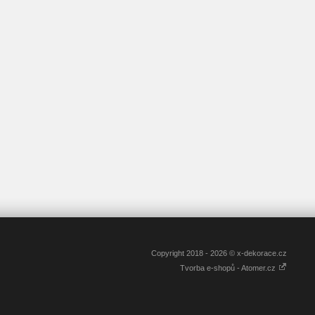
Copyright 2018 - 2026 © x-dekorace.cz
Tvorba e-shopů - Atomer.cz