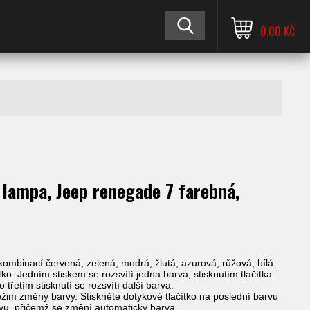
0,00 KČ
 lampa, Jeep renegade 7 farebná,
kombinací červená, zelená, modrá, žlutá, azurová, růžová, bílá
tko: Jedním stiskem se rozsvítí jedna barva, stisknutím tlačítka
 třetím stisknutí se rozsvítí další barva.
ežim změny barvy. Stiskněte dotykové tlačítko na poslední barvu
novu, přičemž se změní automaticky barva.