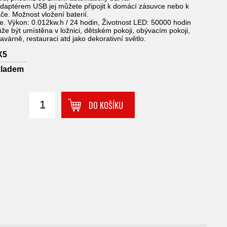
daptérem USB jej můžete připojit k domácí zásuvce nebo k
če. Možnost vložení baterií.
e. Výkon: 0.012kw.h / 24 hodin, Životnost LED: 50000 hodin
že být umístěna v ložnici, dětském pokoji, obývacím pokoji,
várně, restauraci atd jako dekorativní světlo.
X5
kladem
DO KOŠÍKU