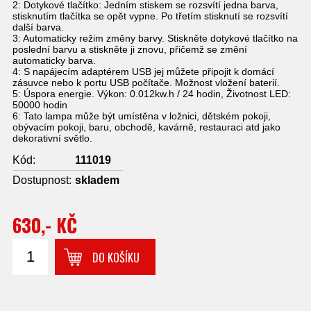
2: Dotykové tlačítko: Jedním stiskem se rozsvítí jedna barva,
stisknutím tlačítka se opět vypne. Po třetím stisknutí se rozsvítí
další barva.
3: Automaticky režim změny barvy. Stiskněte dotykové tlačítko na
poslední barvu a stiskněte ji znovu, přičemž se změní
automaticky barva.
4: S napájecím adaptérem USB jej můžete připojit k domácí
zásuvce nebo k portu USB počítače. Možnost vložení baterií.
5: Úspora energie. Výkon: 0.012kw.h / 24 hodin, Životnost LED:
50000 hodin
6: Tato lampa může být umístěna v ložnici, dětském pokoji,
obývacím pokoji, baru, obchodě, kavárně, restauraci atd jako
dekorativní světlo.
Kód:
111019
Dostupnost:
skladem
630,- KČ
DO KOŠÍKU