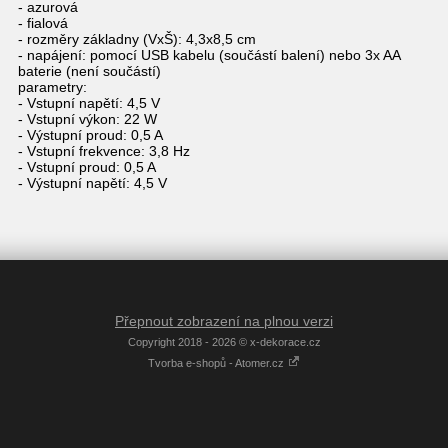
- azurová
- fialová
- rozměry základny (VxŠ): 4,3x8,5 cm
- napájení: pomocí USB kabelu (součástí balení) nebo 3x AA
baterie (není součástí)
parametry:
- Vstupní napětí: 4,5 V
- Vstupní výkon: 22 W
- Výstupní proud: 0,5 A
- Vstupní frekvence: 3,8 Hz
- Vstupní proud: 0,5 A
- Výstupní napětí: 4,5 V
Přepnout zobrazení na plnou verzi
Copyright 2018 - 2026 © x-dekorace.cz
Tvorba e-shopů - Atomer.cz