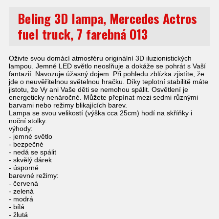
Beling 3D lampa, Mercedes Actros
fuel truck, 7 farebná O13
Oživte svou domácí atmosféru originální 3D iluzionistických
lampou. Jemné LED světlo neoslňuje a dokáže se pohrát s Vaší
fantazií. Navozuje úžasný dojem. Při pohledu zblízka zjistíte, že
jde o neuvěřitelnou světelnou hračku. Díky teplotní stabilitě máte
jistotu, že Vy ani Vaše děti se nemohou spálit. Osvětlení je
energeticky nenáročné. Můžete přepínat mezi sedmi různými
barvami nebo režimy blikajících barev.
Lampa se svou velikostí (výška cca 25cm) hodí na skříňky i
noční stolky.
výhody:
- jemné světlo
- bezpečné
- nedá se spálit
- skvělý dárek
- úsporné
barevné režimy:
- červená
- zelená
- modrá
- bílá
- žlutá