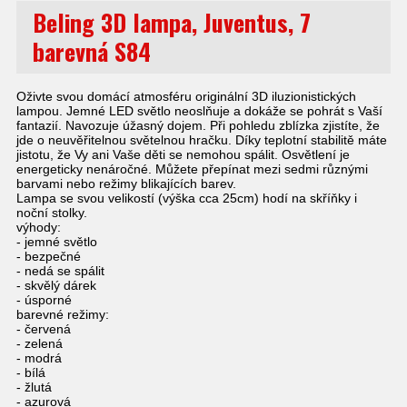
Beling 3D lampa, Juventus, 7
barevná S84
Oživte svou domácí atmosféru originální 3D iluzionistických
lampou. Jemné LED světlo neoslňuje a dokáže se pohrát s Vaší
fantazií. Navozuje úžasný dojem. Při pohledu zblízka zjistíte, že
jde o neuvěřitelnou světelnou hračku. Díky teplotní stabilitě máte
jistotu, že Vy ani Vaše děti se nemohou spálit. Osvětlení je
energeticky nenáročné. Můžete přepínat mezi sedmi různými
barvami nebo režimy blikajících barev.
Lampa se svou velikostí (výška cca 25cm) hodí na skříňky i
noční stolky.
výhody:
- jemné světlo
- bezpečné
- nedá se spálit
- skvělý dárek
- úsporné
barevné režimy:
- červená
- zelená
- modrá
- bílá
- žlutá
- azurová