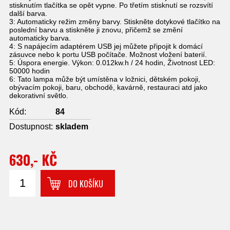
stisknutím tlačítka se opět vypne. Po třetím stisknutí se rozsvítí
další barva.
3: Automaticky režim změny barvy. Stiskněte dotykové tlačítko na
poslední barvu a stiskněte ji znovu, přičemž se změní
automaticky barva.
4: S napájecím adaptérem USB jej můžete připojit k domácí
zásuvce nebo k portu USB počítače. Možnost vložení baterií.
5: Úspora energie. Výkon: 0.012kw.h / 24 hodin, Životnost LED:
50000 hodin
6: Tato lampa může být umístěna v ložnici, dětském pokoji,
obývacím pokoji, baru, obchodě, kavárně, restauraci atd jako
dekorativní světlo.
Kód:
84
Dostupnost:
skladem
630,- KČ
DO KOŠÍKU