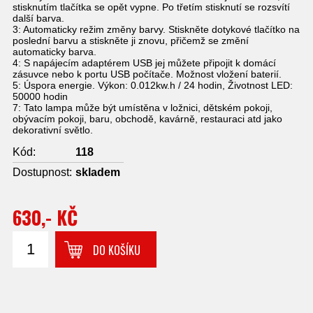
stisknutím tlačítka se opět vypne. Po třetím stisknutí se rozsvítí
další barva.
3: Automaticky režim změny barvy. Stiskněte dotykové tlačítko na
poslední barvu a stiskněte ji znovu, přičemž se změní
automaticky barva.
4: S napájecím adaptérem USB jej můžete připojit k domácí
zásuvce nebo k portu USB počítače. Možnost vložení baterií.
5: Úspora energie. Výkon: 0.012kw.h / 24 hodin, Životnost LED:
50000 hodin
7: Tato lampa může být umístěna v ložnici, dětském pokoji,
obývacím pokoji, baru, obchodě, kavárně, restauraci atd jako
dekorativní světlo.
Kód:
118
Dostupnost:
skladem
630,- KČ
DO KOŠÍKU