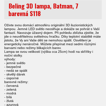
Beling 3D lampa, Batman, 7
barevná S118
Oživte svou domácí atmosféru originální 3D iluzionistických
lampou. Jemné LED světlo neoslňuje a dokáže se pohrát s Vaší
fantazií. Navozuje úžasný dojem. Při pohledu zblízka zjistíte, že
jde o neuvěřitelnou světelnou hračku. Díky teplotní stabilitě máte
jistotu, že Vy ani Vaše děti se nemohou spálit. Osvětlení je
energeticky nenáročné. Můžete přepínat mezi sedmi různými
barvami nebo režimy blikajících barev.
Lampa se svou velikostí (výška cca 25cm) hodí na skříňky i
noční stolky.
výhody:
- jemné světlo
- bezpečné
- nedá se spálit
- skvělý dárek
- úsporné
barevné režimy:
- červená
- zelená
- modrá
- bílá
- žlutá
- azurová