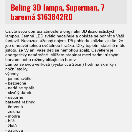
Beling 3D lampa, Superman, 7
barevná S163842RD
Oživte svou domácí atmosféru originální 3D iluzionistických
lampou. Jemné LED světlo neoslňuje a dokáže se pohrát s Vaší
fantazií. Navozuje úžasný dojem. Při pohledu zblízka zjistíte, že
jde o neuvěřitelnou světelnou hračku. Díky teplotní stabilitě máte
jistotu, že Vy ani Vaše děti se nemohou spálit. Osvětlení je
energeticky nenáročné. Můžete přepínat mezi sedmi různými
barvami nebo režimy blikajících barev.
Lampa se svou velikostí (výška cca 25cm) hodí na skříňky i
noční stolky.
výhody:
- jemné světlo
- bezpečné
- nedá se spálit
- skvělý dárek
- úsporné
barevné režimy:
- červená
- zelená
- modrá
- bílá
- žlutá
- azurová