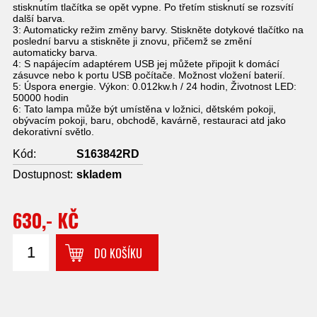
stisknutím tlačítka se opět vypne. Po třetím stisknutí se rozsvítí
další barva.
3: Automaticky režim změny barvy. Stiskněte dotykové tlačítko na
poslední barvu a stiskněte ji znovu, přičemž se změní
automaticky barva.
4: S napájecím adaptérem USB jej můžete připojit k domácí
zásuvce nebo k portu USB počítače. Možnost vložení baterií.
5: Úspora energie. Výkon: 0.012kw.h / 24 hodin, Životnost LED:
50000 hodin
6: Tato lampa může být umístěna v ložnici, dětském pokoji,
obývacím pokoji, baru, obchodě, kavárně, restauraci atd jako
dekorativní světlo.
Kód:
S163842RD
Dostupnost:
skladem
630,- KČ
DO KOŠÍKU